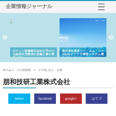
企業情報ジャーナル
る舗
ホクシン設備株式会社が手がけ
株式会社東京シー・エム・シー
株
る給排水空調消火設備工事の実
のGISインフラ管理システム導
か
績と強み
入メリット
由
ホーム >
その他業種
>
その他_法人・企業
朋和技研工業株式会社
twitter
facebook
google+
はてブ