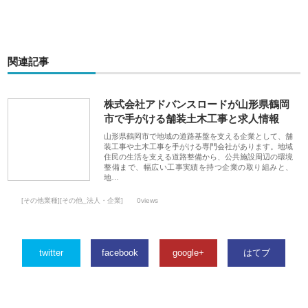
関連記事
株式会社アドバンスロードが山形県鶴岡
市で手がける舗装土木工事と求人情報
山形県鶴岡市で地域の道路基盤を支える企業として、舗
装工事や土木工事を手がける専門会社があります。地域
住民の生活を支える道路整備から、公共施設周辺の環境
整備まで、幅広い工事実績を持つ企業の取り組みと、
地…
[その他業種][その他_法人・企業]
0views
twitter
facebook
google+
はてブ