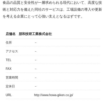
食品の品質と安全性が一層求められる現代において、高度な技
術と対応力を備えた同社のサービスは、工場設備の導入や更新
を考える企業にとって心強い支えとなるはずです。
店舗名
朋和技研工業株式会社
住所
－
アクセス
－
TEL
－
FAX
－
営業時間
－
定休日
－
URL
http://www.howa-giken.co.jp/