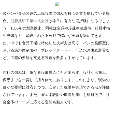
製パンや食品関連の工場設備に強みを持つ企業を探している場
合、
朋和技研工業株式会社
は非常に有力な選択肢になるでしょ
う。1965年の創業以来、同社は空調や冷凍冷蔵設備、給排水衛
生設備など、多岐にわたる分野で確かな実績を築いてきまし
た。中でも食品工場に特化した技術力は高く、パンの発酵室に
おける温湿度制御や、ブレッドクーラー、仕込水の供給装置な
ど、工程の要所を支える装置を数多く手がけています。
同社の強みは、単なる設備導入にとどまらず、設計から施工、
保守までを一貫して担う体制にあります。これにより、現場の
細かな要望に対応しつつ、安定した稼働を実現できる点が評価
されています。また、省エネ設計や環境配慮にも積極的で、社
会全体のニーズに応える姿勢も魅力です。