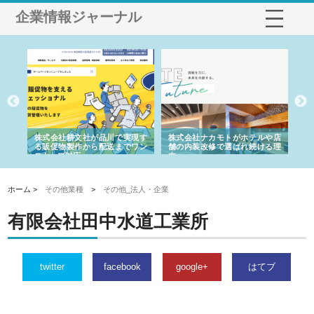
企業情報ジャーナル
ノー
株式会社耕文社が品川で実現す
株式会社ナカモトがホテルや店
株
の専
る販促物製作から配送までワン
舗の内装改修で選ばれ続ける理
れ
ストップ対応
由
強
ホーム >
その他業種
>
その他_法人・企業
有限会社田中水道工業所
twitter
facebook
google+
はてブ