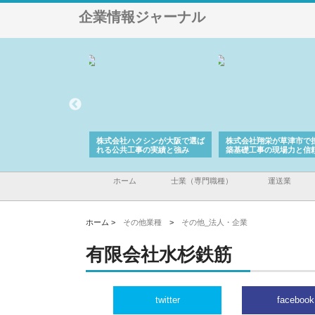
企業情報ジャーナル
株式会社が印刷会社に
株式会社ハクシンが大阪で選ば
株式会社翔栄が草津市で
紙提案力と供給体制
れる公共工事の実績と強み
築基礎工事の現場力と信
ホーム
士業（専門職種）
運送業
ホーム >
その他業種
>
その他_法人・企業
有限会社水杉鉄筋
twitter
facebook