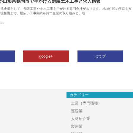
が山形県鶴岡市で手がける舗装土木工事と求人情報
える企業として、舗装工事や土木工事を手がける専門会社があります。地域住民の生活を支
環境整備まで、幅広い工事実績を持つ企業の取り組みと、地…
ews
google+
はてブ
カテゴリー
士業（専門職種）
運送業
人材紹介業
製造業