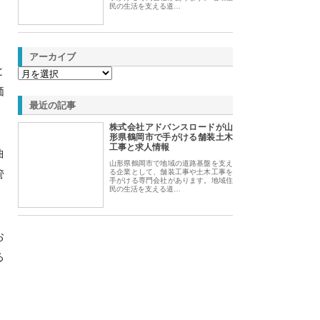
民の生活を支える道…
アーカイブ
と
価
最近の記事
株式会社アドバンスロードが山
形県鶴岡市で手がける舗装土木
工事と求人情報
曲
山形県鶴岡市で地域の道路基盤を支え
管
る企業として、舗装工事や土木工事を
手がける専門会社があります。地域住
民の生活を支える道…
お
る