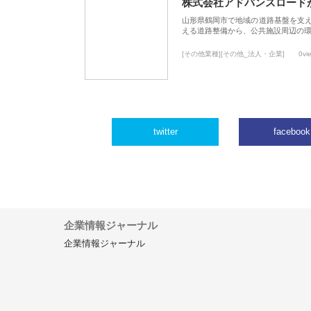
株式会社アドバンスロード
山形県鶴岡市で地域の道路基盤を支
える道路整備から、公共施設周辺の
[その他業種][その他_法人・企業]
0vi
twitter
facebook
企業情報ジャーナル
企業情報ジャーナル