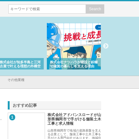
株式会社が知多半島と三河
株式会社ナツハラが建設と鋲螺
株式会社メタルエー
古屋で叶える理想の外構空
で滋賀の暮らしを支える理由
イトが提供する充実
容とは
その他業種
おすすめ記事
株式会社アドバンスロードが山
1
形県鶴岡市で手がける舗装土木
工事と求人情報
山形県鶴岡市で地域の道路基盤を支え
る企業として、舗装工事や土木工事を
手がける専門会社があります。地域住