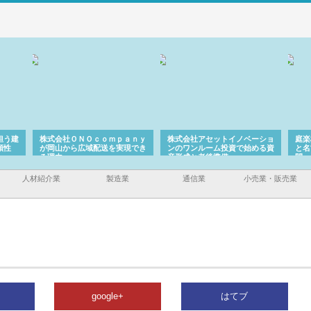
担う建
株式会社ＯＮＯｃｏｍｐａｎｙ
株式会社アセットイノベーショ
庭楽
頼性
が岡山から広域配送を実現でき
ンのワンルーム投資で始める資
と名
る理由
産形成と老後準備
間
人材紹介業
製造業
通信業
小売業・販売業
google+
はてブ