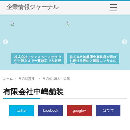
企業情報ジャーナル
株式会社アクアスペースが水中
株式会社地盤調査事務所が選ば
株式会社
から陸上まで一貫施工できる理
れ続ける理由と建設コンサルの
スリリー
由
強み
ホーム >
その他業種
>
その他_法人・企業
有限会社中嶋舗装
twitter
facebook
google+
はてブ