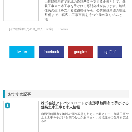
山形県鶴岡市で地域の道路基盤を支える企業として、舗
装工事や土木工事を手がける専門会社があります。地域
住民の生活を支える道路整備から、公共施設周辺の環境
整備まで、幅広い工事実績を持つ企業の取り組みと、
地…
[その他業種][その他_法人・企業]
0views
twitter
facebook
google+
はてブ
おすすめ記事
株式会社アドバンスロードが山形県鶴岡市で手がける
1
舗装土木工事と求人情報
山形県鶴岡市で地域の道路基盤を支える企業として、舗装工事や
土木工事を手がける専門会社があります。地域住民の生活を支え
る道…