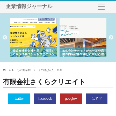
企業情報ジャーナル
ノー
株式会社耕文社が品川で実現す
株式会社ナカモトがホテルや店
株
の専
る販促物製作から配送までワン
舗の内装改修で選ばれ続ける理
れ
ストップ対応
由
強
ホーム >
その他業種
>
その他_法人・企業
有限会社さくらクリエイト
twitter
facebook
google+
はてブ