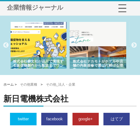
企業情報ジャーナル
トがホテルや店
株式会社スプリングエフが選ば
桑木給食株式会社が福山市で
選ばれ続ける理
れる理由とOEMアパレル製造の
ばれる手作り弁当配達の理由
強み
ホーム >
その他業種
>
その他_法人・企業
新日電機株式会社
twitter
facebook
google+
はてブ