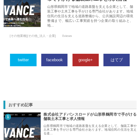
山形県鶴岡市で地域の道路基盤を支える企業として、舗
装工事や土木工事を手がける専門会社があります。地域
住民の生活を支える道路整備から、公共施設周辺の環境
整備まで、幅広い工事実績を持つ企業の取り組みと、
地…
[その他業種][その他_法人・企業]
0views
twitter
facebook
google+
はてブ
おすすめ記事
株式会社アドバンスロードが山形県鶴岡市で手がける
1
舗装土木工事と求人情報
山形県鶴岡市で地域の道路基盤を支える企業として、舗装工事や
土木工事を手がける専門会社があります。地域住民の生活を支え
る道…