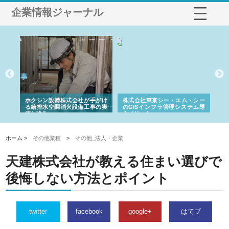
企業情報ジャーナル
ホクシン設備株式会社が手がけ
株式会社東京シー・エム・シー
株式会社
る給排水空調消火設備工事の実
のGISインフラ管理システム導
から陸上
績と強み
入メリット
由
ホーム >
その他業種
>
その他_法人・企業
天建株式会社が教える住まい選びで
後悔しない方法とポイント
twitter
facebook
google+
はてブ