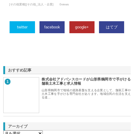
[その他業種][その他_法人・企業]
0views
twitter
facebook
google+
はてブ
おすすめ記事
株式会社アドバンスロードが山形県鶴岡市で手がける
1
舗装土木工事と求人情報
山形県鶴岡市で地域の道路基盤を支える企業として、舗装工事や
土木工事を手がける専門会社があります。地域住民の生活を支え
る道…
アーカイブ