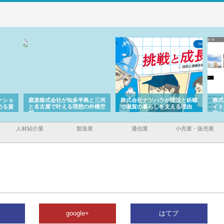
ーショ
庭楽株式会社が知多半島と三河
株式会社ナツハラが建設と鋲螺
株式
める資
と名古屋で叶える理想の外構空
で滋賀の暮らしを支える理由
イト
間
容と
人材紹介業
製造業
通信業
小売業・販売業
google+
はてブ