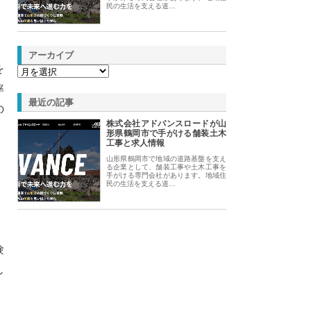
民の生活を支える道…
アーカイブ
を
率
最近の記事
の
株式会社アドバンスロードが山
形県鶴岡市で手がける舗装土木
工事と求人情報
山形県鶴岡市で地域の道路基盤を支え
。
る企業として、舗装工事や土木工事を
手がける専門会社があります。地域住
民の生活を支える道…
、
験
し