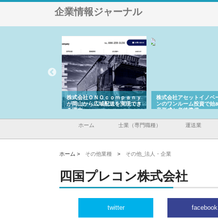
企業情報ジャーナル
翔栄が草津市で担う建
株式会社ＯＮＯｃｏｍｐａｎｙ
株式会社アセットイノベ
事の現場力と信頼性
が岡山から広域配送を実現でき
ンのワンルーム投資で始
る理由
産形成と老後準備
ホーム
士業（専門職種）
運送業
ホーム >
その他業種
>
その他_法人・企業
四国プレコン株式会社
twitter
facebook