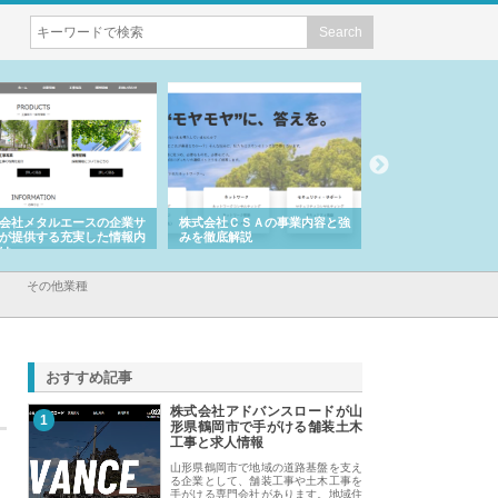
会社メタルエースの企業サ
株式会社ＣＳＡの事業内容と強
株式会社山形道路が
が提供する充実した情報内
みを徹底解説
装工事と土木技術の
は
その他業種
おすすめ記事
株式会社アドバンスロードが山
1
形県鶴岡市で手がける舗装土木
工事と求人情報
山形県鶴岡市で地域の道路基盤を支え
る企業として、舗装工事や土木工事を
手がける専門会社があります。地域住