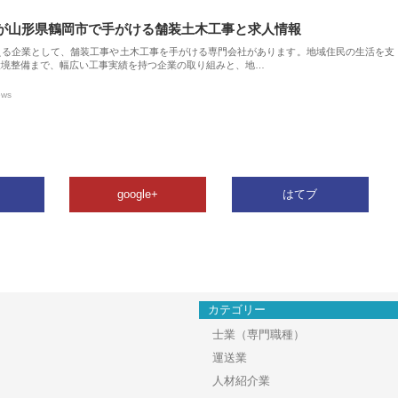
が山形県鶴岡市で手がける舗装土木工事と求人情報
える企業として、舗装工事や土木工事を手がける専門会社があります。地域住民の生活を支
環境整備まで、幅広い工事実績を持つ企業の取り組みと、地…
ews
google+
はてブ
カテゴリー
士業（専門職種）
運送業
人材紹介業