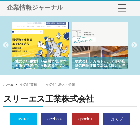
企業情報ジャーナル
ノー
株式会社耕文社が品川で実現す
株式会社ナカモトがホテルや店
株
の専
る販促物製作から配送までワン
舗の内装改修で選ばれ続ける理
れ
ストップ対応
由
強
ホーム >
その他業種
>
その他_法人・企業
スリーエス工業株式会社
twitter
facebook
google+
はてブ