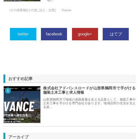
[その他業種][その他_法人・企業]
0views
twitter
facebook
google+
はてブ
おすすめ記事
株式会社アドバンスロードが山形県鶴岡市で手がける
1
舗装土木工事と求人情報
山形県鶴岡市で地域の道路基盤を支える企業として、舗装工事や
土木工事を手がける専門会社があります。地域住民の生活を支え
る道…
アーカイブ