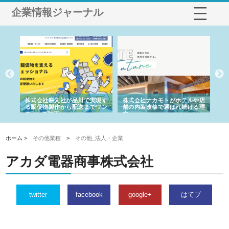
企業情報ジャーナル
ノー
株式会社耕文社が品川で実現す
株式会社ナカモトがホテルや店
株
の専
る販促物製作から配送までワン
舗の内装改修で選ばれ続ける理
れ
ストップ対応
由
強
ホーム >
その他業種
>
その他_法人・企業
アカダ電器商事株式会社
twitter
facebook
google+
はてブ