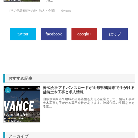
地…
[その他業種][その他_法人・企業]
0views
twitter
facebook
google+
はてブ
おすすめ記事
株式会社アドバンスロードが山形県鶴岡市で手がける
1
舗装土木工事と求人情報
山形県鶴岡市で地域の道路基盤を支える企業として、舗装工事や
土木工事を手がける専門会社があります。地域住民の生活を支え
る道…
アーカイブ