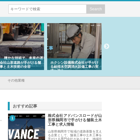
舗
ホクシン設備株式会社が手がけ
株式会社東京シー・エム・シー
株式会社
る給排水空調消火設備工事の実
のGISインフラ管理システム導
から陸上
績と強み
入メリット
由
その他業種
おすすめ記事
株式会社アドバンスロードが山
1
形県鶴岡市で手がける舗装土木
工事と求人情報
山形県鶴岡市で地域の道路基盤を支え
る企業として、舗装工事や土木工事を
手がける専門会社があります。地域住