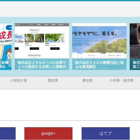
ルエースの企業サ
株式会社ＣＳＡの事業内容と強
株式会社山形道路が手がける
る充実した情報内
みを徹底解説
装工事と土木技術の全容
人材紹介業
製造業
通信業
小売業・販売業
google+
はてブ