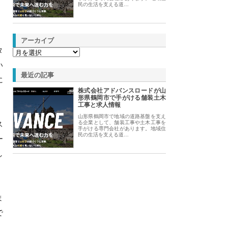
民の生活を支える道…
アーカイブ
タ
い
最近の記事
に
株式会社アドバンスロードが山
形県鶴岡市で手がける舗装土木
工事と求人情報
山形県鶴岡市で地域の道路基盤を支え
ス
る企業として、舗装工事や土木工事を
手がける専門会社があります。地域住
民の生活を支える道…
ー
し
ま
で