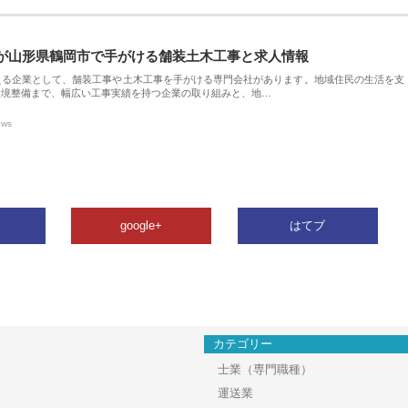
が山形県鶴岡市で手がける舗装土木工事と求人情報
える企業として、舗装工事や土木工事を手がける専門会社があります。地域住民の生活を支
環境整備まで、幅広い工事実績を持つ企業の取り組みと、地…
ews
google+
はてブ
カテゴリー
士業（専門職種）
運送業