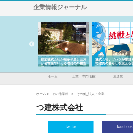
企業情報ジャーナル
庭楽株式会社が知多半島と三河
株式会社ナツハラが建設と鋲螺
株式会社メタ
と名古屋で叶える理想の外構空
で滋賀の暮らしを支える理由
イトが提供す
間
容とは
ホーム
士業（専門職種）
運送業
ホーム >
その他業種
>
その他_法人・企業
つ建株式会社
twitter
facebook