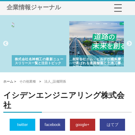
企業情報ジャーナル
選ば
株式会社名神精工の最新ニュー
有限会社エム・ビルドが南多摩
有
ルの
スリリース一覧と注目トピック
で選ばれる道路舗装と土木工事
ネ
の実力
ホーム >
その他業種
>
法人_設備関係
イシデンエンジニアリング株式会
社
twitter
facebook
google+
はてブ