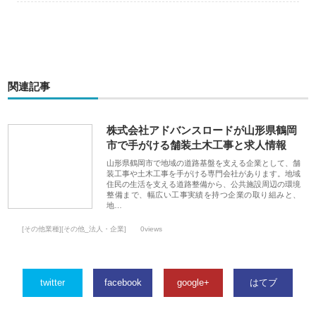
関連記事
株式会社アドバンスロードが山形県鶴岡
市で手がける舗装土木工事と求人情報
山形県鶴岡市で地域の道路基盤を支える企業として、舗
装工事や土木工事を手がける専門会社があります。地域
住民の生活を支える道路整備から、公共施設周辺の環境
整備まで、幅広い工事実績を持つ企業の取り組みと、
地…
[その他業種][その他_法人・企業]
0views
twitter
facebook
google+
はてブ